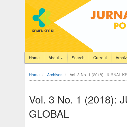
Home
About
Search
Current
Archi
Quick
jump
Home
Archives
Vol. 3 No. 1 (2018): JURNAL
to
page
content
Main
Vol. 3 No. 1 (2018
Navigation
Main
GLOBAL
Content
Sidebar