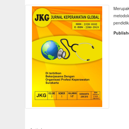
Merupaka
metodol
pendidi
Publis