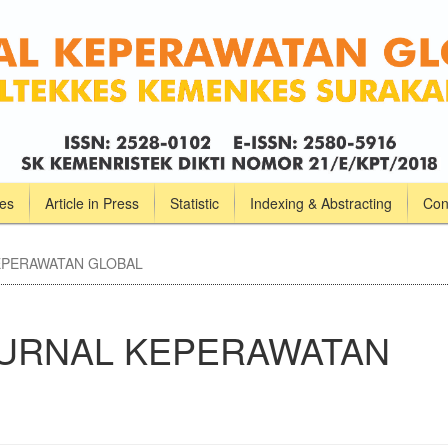
ves
Article in Press
Statistic
Indexing & Abstracting
Con
 KEPERAWATAN GLOBAL
): JURNAL KEPERAWATAN