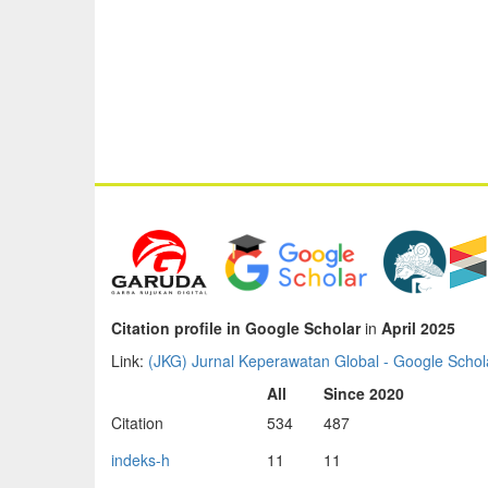
Citation profile in Google Scholar
in
April 2025
Link:
‪(JKG) Jurnal Keperawatan Global‬ - ‪Google Schola
All
Since 2020
Citation
534
487
indeks-h
11
11