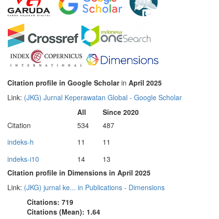
Citation profile in Google Scholar
in
April 2025
Link:
‪(JKG) Jurnal Keperawatan Global‬ - ‪Google Scholar‬
All
Since 2020
Citation
534
487
indeks-h
11
11
indeks-i10
14
13
Citation profile in Dimensions in April 2025
Link:
(JKG) jurnal ke... in Publications - Dimensions
Citations: 719
Citations (Mean): 1.64