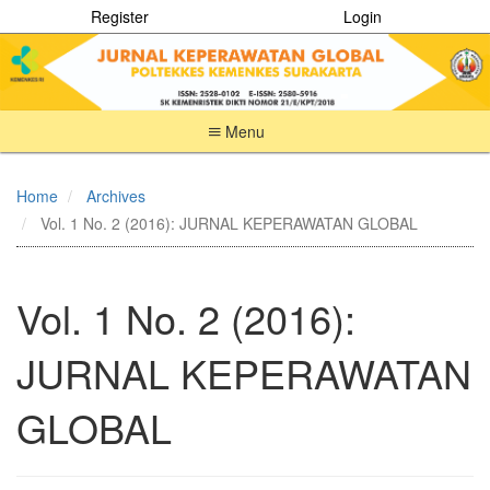
Register
Login
Menu
Quick
jump
Home
Archives
to
Vol. 1 No. 2 (2016): JURNAL KEPERAWATAN GLOBAL
page
content
Main
Navigation
Vol. 1 No. 2 (2016):
Main
Content
JURNAL KEPERAWATAN
Sidebar
GLOBAL